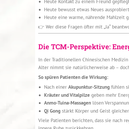
Heute Kontakt zu einem Freund gepfleg
Heute bewusst etwas Neues ausprobier
Heute eine warme, nährende Mahlzeit 
👉 Wer diese Fragen öfter mit „Ja“ beantwo
Die TCM-Perspektive: Energ
In der Traditionellen Chinesischen Medizin
Alter nimmt sie natürlicherweise ab – doch
So spüren Patienten die Wirkung:
Nach einer
Akupunktur-Sitzung
fühlen si
Kräuter und Vitalpilze
geben mehr Energ
Anmo-Tuina-Massagen
lösen Verspannun
Qi Gong
stärkt Körper und Geist gleiche
Viele Patienten berichten, dass sie nach
innere Ruhe zurückkehren.