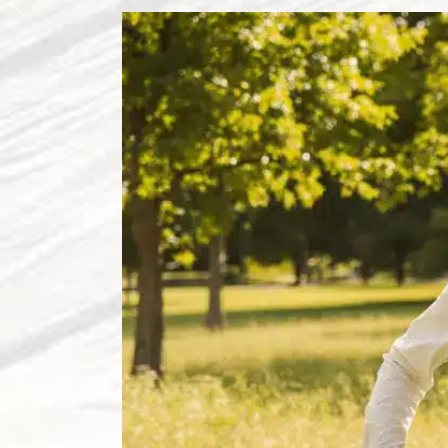
Zeige
grösseres
Bild