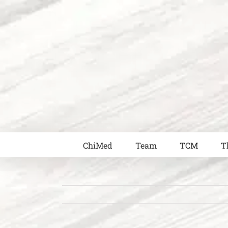
Zum
Inhalt
springen
ChiMed
Team
TCM
T