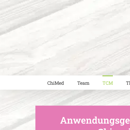
Zum
Inhalt
springen
ChiMed
Team
TCM
T
Anwendungsgebi