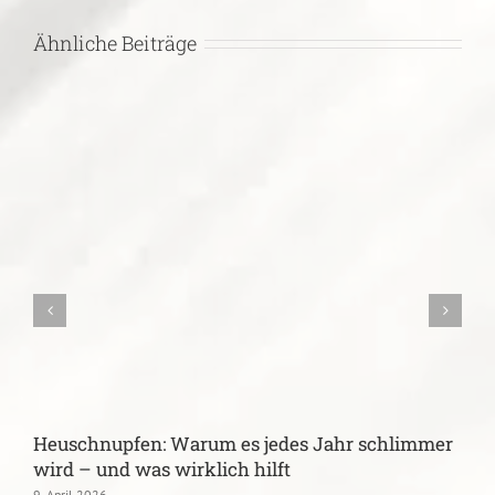
Ähnliche Beiträge
Heuschnupfen: Warum es jedes Jahr schlimmer
B
wird – und was wirklich hilft
k
9. April 2026
1