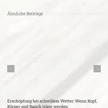
Ähnliche Beiträge
Erschöpfung bei schwülem Wetter: Wenn Kopf,
H
Körper und Bauch träge werden
w