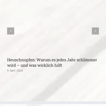
Heuschnupfen: Warum es jedes Jahr schlimmer
B
wird – und was wirklich hilft
k
9. April 2026
1