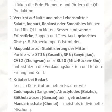
stärken die Erde-Elemente und fördern die Qi-
Produktion.
Verzicht auf kalte und rohe Lebensmittel:
Salate, Joghurt, Rohkost oder Smoothies
können
das Milz-Qi blockieren. Besser sind
warme
Frühstücke
, Suppen und Tees. Auch
gekochtes
Obst
(z. B. Birnenkompott) ist milder.
Akupunktur zur Stabilisierung der Mitte:
Punkte wie
ST36 (Zusanli), SP6 (Sanyinjiao),
CV12 (Zhongwan)
oder
BL20 (Milz-Rücken-Shu)
unterstützen die Verdauungsfunktion und fördern
Erdung und Kraft.
Kräuter bei Bedarf:
Je nach Konstitution helfen Kräuter wie
Codonopsis (Dangshen), Atractylodes (Baizhu),
Süßholzwurzel (Gancao)
oder
getrocknete
Mandarinschale (Chenpi)
– meist als individuelle
Mischung.