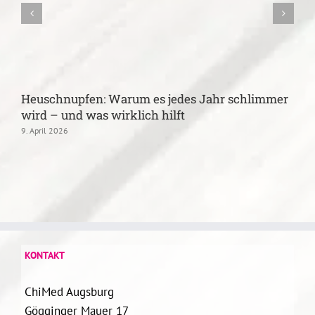
Heuschnupfen: Warum es jedes Jahr schlimmer
B
wird – und was wirklich hilft
k
9. April 2026
1
KONTAKT
ChiMed Augsburg
Gögginger Mauer 17